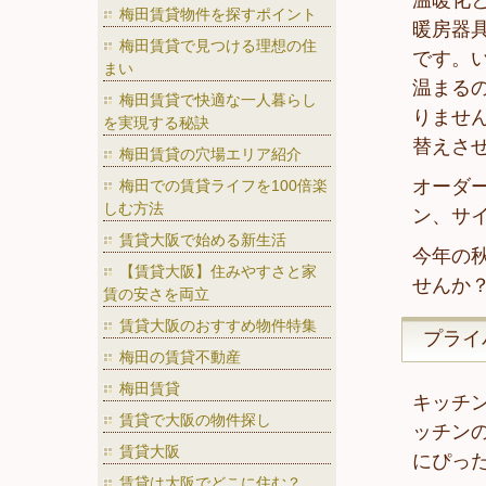
温暖化
梅田賃貸物件を探すポイント
暖房器
梅田賃貸で見つける理想の住
です。
まい
温まる
梅田賃貸で快適な一人暮らし
りませ
を実現する秘訣
替えさ
梅田賃貸の穴場エリア紹介
オーダ
梅田での賃貸ライフを100倍楽
しむ方法
ン、サ
賃貸大阪で始める新生活
今年の
【賃貸大阪】住みやすさと家
せんか
賃の安さを両立
賃貸大阪のおすすめ物件特集
プライ
梅田の賃貸不動産
梅田賃貸
キッチ
賃貸で大阪の物件探し
ッチン
賃貸大阪
にぴっ
賃貸は大阪でどこに住む？