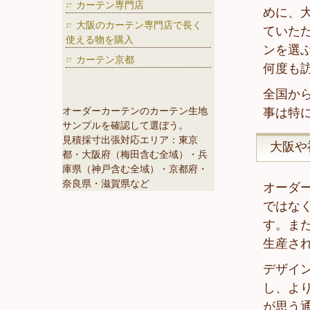
カーテン専門店
めに、
大阪のカーテン専門店で長く
ていた
使える物を購入
ンを選
カーテン京都
何度も
全国か
オーダーカーテンのカーテン生地
事は特
サンプルを確認して選ぼう。
見積採寸出張対応エリア：東京
大阪や
都・大阪府（梅田含む全域）・兵
庫県（神戸含む全域）・京都府・
奈良県・滋賀県など
オーダ
ではな
す。ま
生産さ
デザイ
し、よ
が思う