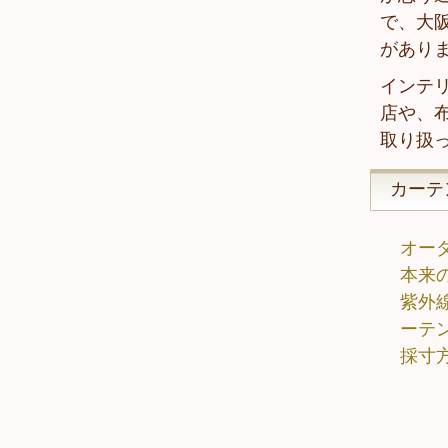
で、大
があり
インテ
店や、
取り扱
カーテ
オー
本来
紫外
ーテ
採寸