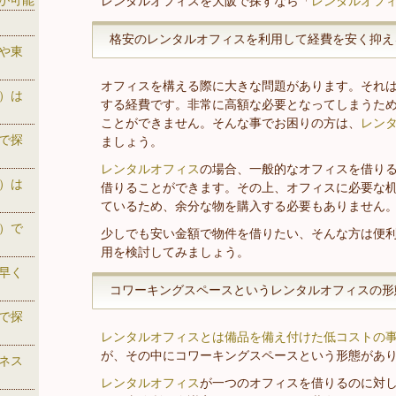
が可能
レンタルオフィスを大阪で探すなら「
レンタルオフィ
格安のレンタルオフィスを利用して経費を安く抑え
や東
オフィスを構える際に大きな問題があります。それ
）は
する経費です。非常に高額な必要となってしまうた
ことができません。そんな事でお困りの方は、
レン
で探
ましょう。
レンタルオフィス
の場合、一般的なオフィスを借り
）は
借りることができます。その上、オフィスに必要な
ているため、余分な物を購入する必要もありません
）で
少しでも安い金額で物件を借りたい、そんな方は便
用を検討してみましょう。
早く
コワーキングスペースというレンタルオフィスの形
で探
レンタルオフィスとは備品を備え付けた低コストの
が、その中にコワーキングスペースという形態があ
ネス
レンタルオフィス
が一つのオフィスを借りるのに対