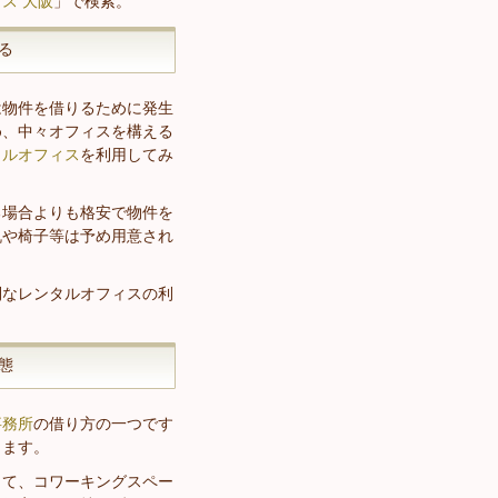
ス 大阪
」で検索。
る
は物件を借りるために発生
め、中々オフィスを構える
タルオフィス
を利用してみ
る場合よりも格安で物件を
机や椅子等は予め用意され
。
利なレンタルオフィスの利
態
事務所
の借り方の一つです
ります。
して、コワーキングスペー