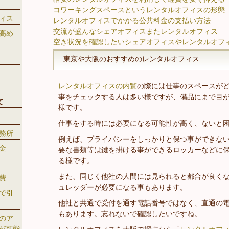
コワーキングスペースというレンタルオフィスの形態
ィス
レンタルオフィスでかかる公共料金の支払い方法
交流が盛んなシェアオフィスまたレンタルオフィス
高め
空き状況を確認したいシェアオフィスやレンタルオフ
東京や大阪のおすすめのレンタルオフィス
レンタルオフィスの内覧
の際には仕事のスペースが
事をチェックする人は多い様ですが、備品にまで目
て
様です。
仕事をする時には必要になる可能性が高く、ないと
務所
例えば、プライバシーをしっかりと保つ事ができな
金
要な書類等は鍵を掛ける事ができるロッカーなどに
る様です。
また、同じく他社の人間には見られると都合が良く
費
ュレッダーが必要になる事もあります。
で引
他社と共通で受付を通す電話番号ではなく、直通の
もあります。忘れないで確認したいですね。
のア