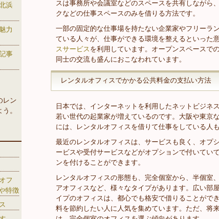
スは事務所や会議室などのスペースを共有しながら
北浜
クなどの仕事スペースのみを借りる方法です。
一部の固定的な仕事場を持たない企業家やフリーラ
魅力
ている人々が、仕事ができる環境を整えるといった
スサービス
を利用しています。オープンスペースで
記事
同士の交流も盛んにおこなわれています。
レンタルオフィスでかかる公共料金の支払い方法
のレン
日本では、インターネットを利用したネットビジネ
よう。
若い世代の起業家が増えているのです。大阪や東京
には、レンタルオフィスを借りて仕事をしている人
最近のレンタルオフィスは、サービスも良く、オプ
ービスや受付サービスなどがオプションで付いてい
ンを付けることができます。
レンタルオフィスの形態も、完全個室から、半個室
オフ
アオフィスなど、様々なタイプがあります。広い部
や特徴
イプのオフィスは、都心でも格安で借りることがで
ス
料を節約したい人に人気を集めています。ただ、将
す
は、完全個室のオフィスを選ぶ傾向があります。