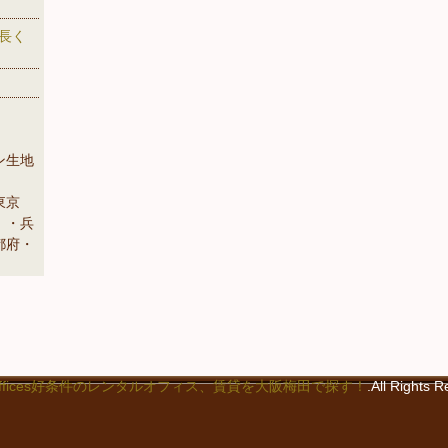
長く
ン生地
。
東京
）・兵
都府・
ood Offices好条件のレンタルオフィス、賃貸を大阪梅田で探す！
.All Right